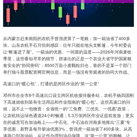
从内蒙古赶来南阳的农机手曾强虎算了一笔账：加一箱油省了400多
块。山东农机手石月恒则感叹：往年只能在地头支帐篷，今年村委会
让“帐篷进了屋”。一箱油的优惠、一间屋的温度——2026年河南麦收
季里，这些看似寻常的细节，拼凑出的正是一个农业大省守护国家粮
食安全的“协同密码”：8500万亩小麦颗粒归仓，靠的不是某一个部门
单打独斗股票配资网官网信息，而是一场没有旁观者的协同大作战。
高速口的“暖心包”，打通的是跨区作业的“第一公里”
邓州市在全市8个高速出口设立跨区机收接待服务站，农机手杨四国刚
下高速就收到装有生活用品和作业指南的“暖心包”。这些高速口的问
候，远不止一包物资：全省统一的“三免费、三优先、一优惠”政策，
让农机转运绿色通道24小时畅通；5.3万张跨区作业证提前发放；更实
在的诚意写在加油枪上——中石化、中石油在河南多地推出“三夏”专
享优惠，新野县每升柴油优惠3%，曾强虎一箱油省了400多块。从高
速路口到加油站，从证件办理到油品保障，这“第一公里”的顺畅，让