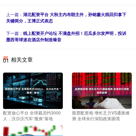
上一篇：
湖北配资平台 大秋主内布朗主外，孙铭徽火线回归拿下
关键两分，王博正式表态
下一篇：
线上配资开户论坛 不满盘外招！厄瓜多尔发声明，投诉
墨西哥球迷在酒店外制造噪音
相关文章
01
配资放心平台 全球裁员约3000
股票配资相 增长乏力VS通胀难
人，沃尔沃汽车“瘦身”落地
测 全球央行深陷政策困境