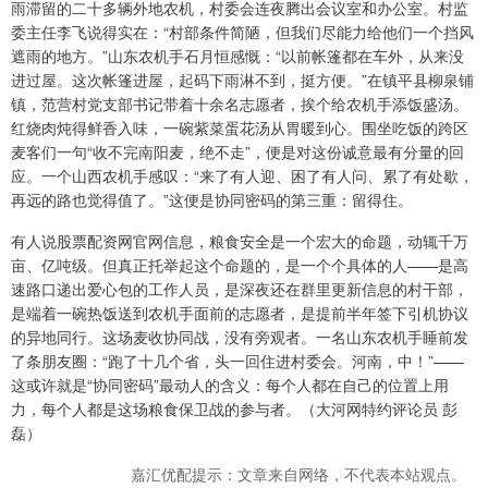
雨滞留的二十多辆外地农机，村委会连夜腾出会议室和办公室。村监
委主任李飞说得实在：“村部条件简陋，但我们尽能力给他们一个挡风
遮雨的地方。”山东农机手石月恒感慨：“以前帐篷都在车外，从来没
进过屋。这次帐篷进屋，起码下雨淋不到，挺方便。”在镇平县柳泉铺
镇，范营村党支部书记带着十余名志愿者，挨个给农机手添饭盛汤。
红烧肉炖得鲜香入味，一碗紫菜蛋花汤从胃暖到心。围坐吃饭的跨区
麦客们一句“收不完南阳麦，绝不走”，便是对这份诚意最有分量的回
应。一个山西农机手感叹：“来了有人迎、困了有人问、累了有处歇，
再远的路也觉得值了。”这便是协同密码的第三重：留得住。
有人说股票配资网官网信息，粮食安全是一个宏大的命题，动辄千万
亩、亿吨级。但真正托举起这个命题的，是一个个具体的人——是高
速路口递出爱心包的工作人员，是深夜还在群里更新信息的村干部，
是端着一碗热饭送到农机手面前的志愿者，是提前半年签下引机协议
的异地同行。这场麦收协同战，没有旁观者。一名山东农机手睡前发
了条朋友圈：“跑了十几个省，头一回住进村委会。河南，中！”——
这或许就是“协同密码”最动人的含义：每个人都在自己的位置上用
力，每个人都是这场粮食保卫战的参与者。（大河网特约评论员 彭
磊）
嘉汇优配提示：文章来自网络，不代表本站观点。