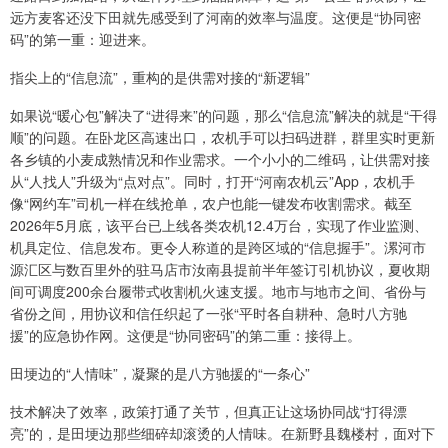
远方麦客还没下田就先感受到了河南的效率与温度。这便是“协同密
码”的第一重：迎进来。
指尖上的“信息流”，重构的是供需对接的“新逻辑”
如果说“暖心包”解决了“进得来”的问题，那么“信息流”解决的就是“干得
顺”的问题。在卧龙区高速出口，农机手可以扫码进群，群里实时更新
各乡镇的小麦成熟情况和作业需求。一个小小的二维码，让供需对接
从“人找人”升级为“点对点”。同时，打开“河南农机云”App，农机手
像“网约车”司机一样在线抢单，农户也能一键发布收割需求。截至
2026年5月底，该平台已上线各类农机12.4万台，实现了作业监测、
机具定位、信息发布。更令人称道的是跨区域的“信息握手”。漯河市
源汇区与数百里外的驻马店市汝南县提前半年签订引机协议，夏收期
间可调度200余台履带式收割机火速支援。地市与地市之间、省份与
省份之间，用协议和信任织起了一张“平时各自耕种、急时八方驰
援”的应急协作网。这便是“协同密码”的第二重：接得上。
田埂边的“人情味”，凝聚的是八方驰援的“一条心”
技术解决了效率，政策打通了关节，但真正让这场协同战“打得漂
亮”的，是田埂边那些细碎却滚烫的人情味。在新野县魏楼村，面对下