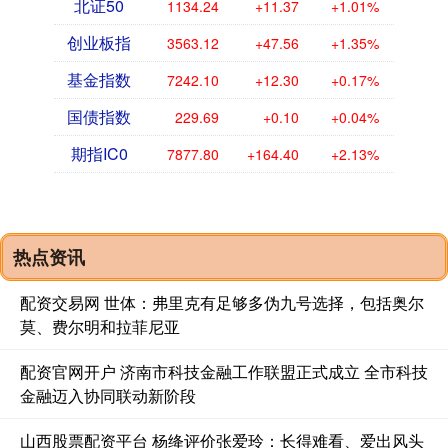
北证50
1134.24
+11.37
+1.01%
创业板指
3563.12
+47.56
+1.35%
基金指数
7242.10
+12.30
+0.17%
国债指数
229.69
+0.10
+0.04%
期指IC0
7877.80
+164.40
+2.13%
热点资讯
配资交易网 世体：弗里克有足够多伪九号选择，包括奥尔
莫、费尔明和拉菲尼亚
配资官网开户 济南市科技金融工作联盟正式成立 全市科技
金融迈入协同联动新阶段
山西股票配资平台 杨绛评价张爱玲：长得难看、爱出风头