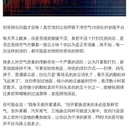
别等肺出问题才后悔！真空清扫让你呼吸干净空气10倍杠杆炒股平台
每天早上醒来，你是否感觉喉咙干涩、鼻腔不适？打扫完房间后，是
否总觉得空气中飘着一股尘土味？你以为是正常现象，殊不知，每一
次这样的清扫，都可能是在悄悄伤害你的肺部。
很多人对空气质量的理解存在一个严重的误区：认为只要勤打扫，家
里就能保持干净。可事实恰恰相反，传统的清扫方式——扫帚、鸡毛
掸子、普通吸尘器，往往只是“看得见的灰尘消失了，看不见的颗粒却
飞起来了”。当扫帚划过地面，细小的粉尘被扬到空中，悬浮数小时甚
至数天。这些微小的颗粒直径不到头发丝的五十分之一，能够轻易绕
过鼻腔和咽喉的过滤屏障，直抵肺泡深处。
你可能会说：“我每天都开窗通风。”但开窗换进来的未必是新鲜空
气。室外雾霾、汽车尾气、工地扬尘同样可能进入家中。室内污染源
加上室外污染物的叠加效应，让你以为干净的家里，PM2.5浓度可能
并不比马路上低多少。