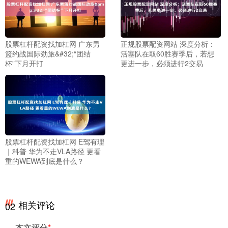
股票杠杆配资找加杠网 广东男
正规股票配资网站 深度分析：
篮约战国际劲旅&#32;“团结
活塞队在取60胜赛季后，若想
杯”下月开打
更进一步，必须进行2交易
股票杠杆配资找加杠网 E驾有理
｜科普 华为不走VLA路径 更看
重的WEWA到底是什么？
相关评论
02
本文评分
*