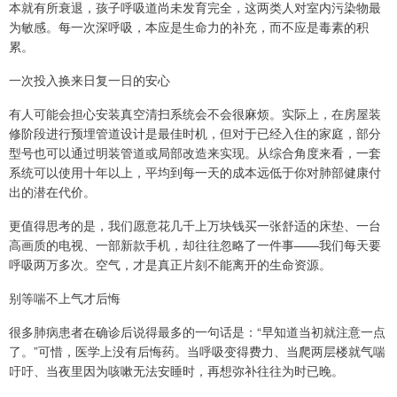
本就有所衰退，孩子呼吸道尚未发育完全，这两类人对室内污染物最
为敏感。每一次深呼吸，本应是生命力的补充，而不应是毒素的积
累。
一次投入换来日复一日的安心
有人可能会担心安装真空清扫系统会不会很麻烦。实际上，在房屋装
修阶段进行预埋管道设计是最佳时机，但对于已经入住的家庭，部分
型号也可以通过明装管道或局部改造来实现。从综合角度来看，一套
系统可以使用十年以上，平均到每一天的成本远低于你对肺部健康付
出的潜在代价。
更值得思考的是，我们愿意花几千上万块钱买一张舒适的床垫、一台
高画质的电视、一部新款手机，却往往忽略了一件事——我们每天要
呼吸两万多次。空气，才是真正片刻不能离开的生命资源。
别等喘不上气才后悔
很多肺病患者在确诊后说得最多的一句话是：“早知道当初就注意一点
了。”可惜，医学上没有后悔药。当呼吸变得费力、当爬两层楼就气喘
吁吁、当夜里因为咳嗽无法安睡时，再想弥补往往为时已晚。