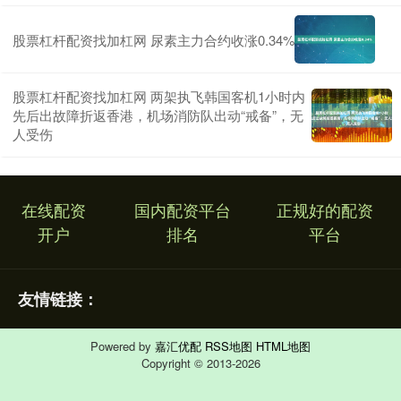
股票杠杆配资找加杠网 尿素主力合约收涨0.34%
股票杠杆配资找加杠网 两架执飞韩国客机1小时内
先后出故障折返香港，机场消防队出动“戒备”，无
人受伤
在线配资
国内配资平台
正规好的配资
开户
排名
平台
友情链接：
Powered by
嘉汇优配
RSS地图
HTML地图
Copyright
© 2013-2026