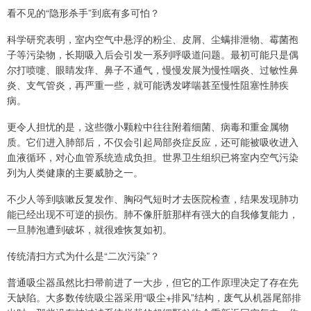
看不见的“隐形杀手”到底有多可怕？
科学研究表明，室内空气中悬浮的粉尘、皮屑、尘螨排泄物、霉菌孢
子等污染物，长期吸入后会引发一系列呼吸道问题。最初可能只是偶
尔打喷嚏、眼睛发痒、鼻子不通气，慢慢发展为慢性咽炎、过敏性鼻
炎、支气管炎，再严重一些，就可能诱发哮喘甚至慢性阻塞性肺疾
病。
更令人担忧的是，这些微小颗粒中往往附着细菌、病毒和重金属物
质。它们进入肺部后，不仅会引起局部炎症反应，还可能被吸收进入
血液循环，对心血管系统造成负担。世界卫生组织已将室内空气污染
列为人类健康的主要威胁之一。
不少人等到咳嗽反复发作、胸闷气短时才去医院检查，结果发现肺功
能已经出现不可逆的损伤。肺不像肝脏那样有强大的自我修复能力，
一旦肺泡遭到破坏，就很难恢复如初。
传统清扫方式为什么是“二次污染”？
普通吸尘器虽然比扫帚前进了一大步，但它的工作原理决定了存在先
天缺陷。大多数传统吸尘器采用“吸尘+排风”结构，废气从机器尾部排