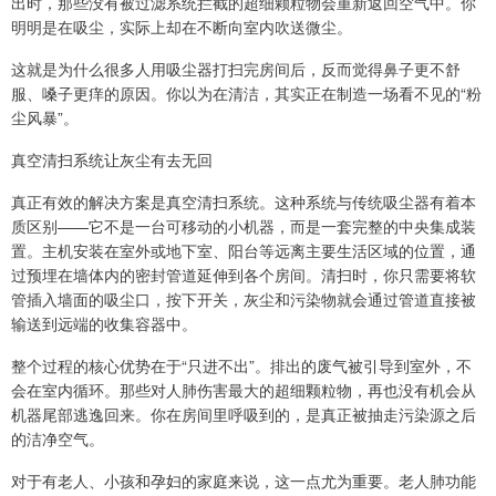
出时，那些没有被过滤系统拦截的超细颗粒物会重新返回空气中。你
明明是在吸尘，实际上却在不断向室内吹送微尘。
这就是为什么很多人用吸尘器打扫完房间后，反而觉得鼻子更不舒
服、嗓子更痒的原因。你以为在清洁，其实正在制造一场看不见的“粉
尘风暴”。
真空清扫系统让灰尘有去无回
真正有效的解决方案是真空清扫系统。这种系统与传统吸尘器有着本
质区别——它不是一台可移动的小机器，而是一套完整的中央集成装
置。主机安装在室外或地下室、阳台等远离主要生活区域的位置，通
过预埋在墙体内的密封管道延伸到各个房间。清扫时，你只需要将软
管插入墙面的吸尘口，按下开关，灰尘和污染物就会通过管道直接被
输送到远端的收集容器中。
整个过程的核心优势在于“只进不出”。排出的废气被引导到室外，不
会在室内循环。那些对人肺伤害最大的超细颗粒物，再也没有机会从
机器尾部逃逸回来。你在房间里呼吸到的，是真正被抽走污染源之后
的洁净空气。
对于有老人、小孩和孕妇的家庭来说，这一点尤为重要。老人肺功能