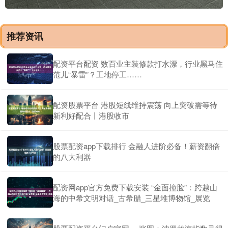
推荐资讯
配资平台配资 数百业主装修款打水漂，行业黑马住
范儿“暴雷”？工地停工……
配资股票平台 港股短线维持震荡 向上突破需等待
新利好配合丨港股收市
股票配资app下载排行 金融人进阶必备！薪资翻倍
的八大利器
配资网app官方免费下载安装 “金面撞脸”：跨越山
海的中希文明对话_古希腊_三星堆博物馆_展览